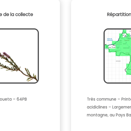
 de la collecte
Répartitio
Kakoueta – 64PB
Très commune – Prin
acidiclines – Largeme
montagne, au Pays B