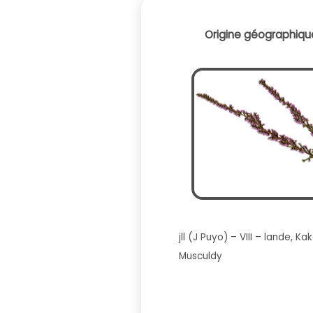
Origine géographique
jll (J Puyo) – VIII – lande, 
Musculdy