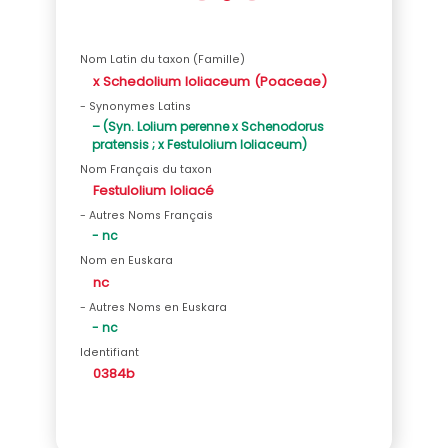
Nom Latin du taxon (Famille)
x Schedolium loliaceum (Poaceae)
- Synonymes Latins
– (Syn. Lolium perenne x Schenodorus
pratensis ; x Festulolium loliaceum)
Nom Français du taxon
Festulolium loliacé
- Autres Noms Français
- nc
Nom en Euskara
nc
- Autres Noms en Euskara
- nc
Identifiant
0384b