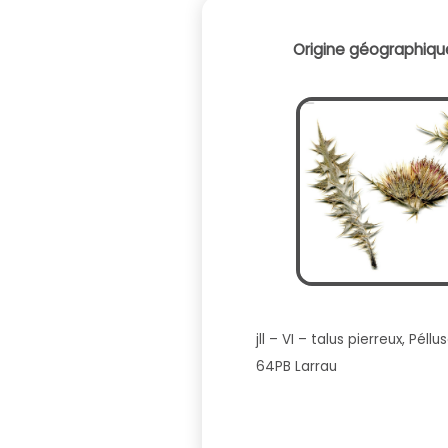
Origine géographique
jll – VI – talus pierreux, Pél
64PB Larrau