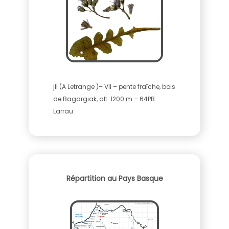
jll (A Letrange )– VII – pente fraîche, bois
de Bagargiak, alt. 1200 m – 64PB
Larrau
Répartition au Pays Basque