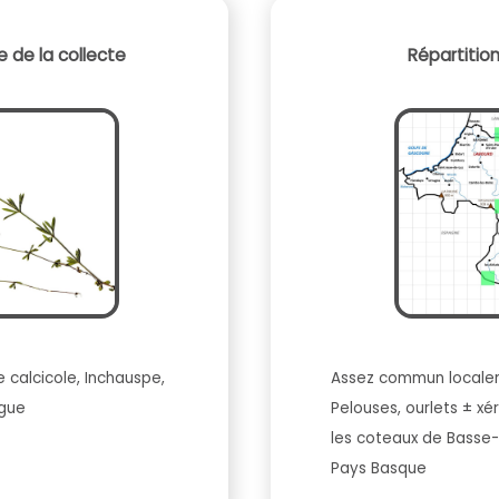
 de la collecte
Répartitio
e calcicole, Inchauspe,
Assez commun localem
gue
Pelouses, ourlets ± xé
les coteaux de Basse-
Pays Basque