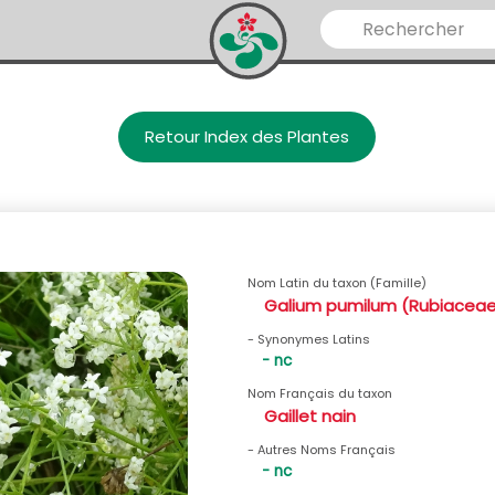
Retour Index des Plantes
Nom Latin du taxon (Famille)
Galium pumilum (Rubiacea
- Synonymes Latins
- nc
Nom Français du taxon
Gaillet nain
- Autres Noms Français
- nc