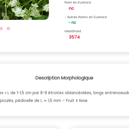
Nom en Euskara
nc
- Autres Noms en Euskara
- nc
Identifiant
3574
Description Morphologique
les » L de 1-1,5 cm par 8-9 étroites oblancéolées, longs entrenoeu
culés, pédicelle de L ≃ 1,5 mm – Fruit ± lisse