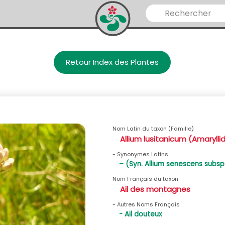
Retour Index des Plantes
Nom Latin du taxon (Famille)
Allium lusitanicum (Amaryll
- Synonymes Latins
– (Syn. Allium senescens subsp.
Nom Français du taxon
Ail des montagnes
- Autres Noms Français
- Ail douteux