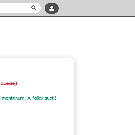
idaceae)
 montanum ; A. fallax auct.)