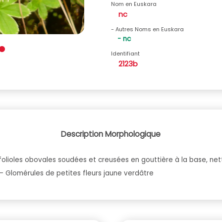
Nom en Euskara
nc
- Autres Noms en Euskara
- nc
Identifiant
2123b
Description Morphologique
9 folioles obovales soudées et creusées en gouttière à la base, n
 Glomérules de petites fleurs jaune verdâtre