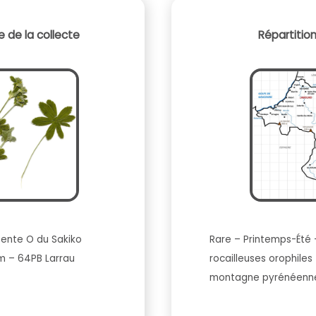
 de la collecte
Répartitio
, pente O du Sakiko
Rare – Printemps-Été 
 m – 64PB Larrau
rocailleuses orophiles
montagne pyrénéenne