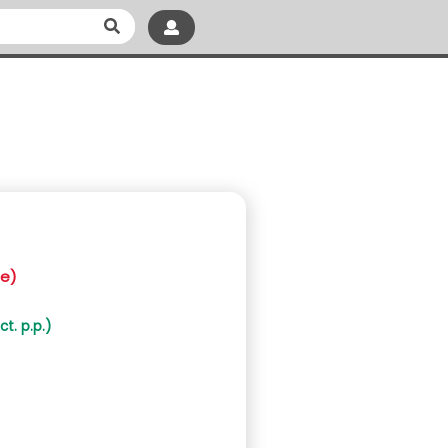
ae)
t. p.p.)