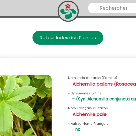
Retour Index des Plantes
Nom Latin du taxon (Famille)
Alchemilla pallens (Rosace
- Synonymes Latins
– (Syn. Alchemilla conjuncta auc
Nom Français du taxon
Alchémille pâle
- Autres Noms Français
- nc