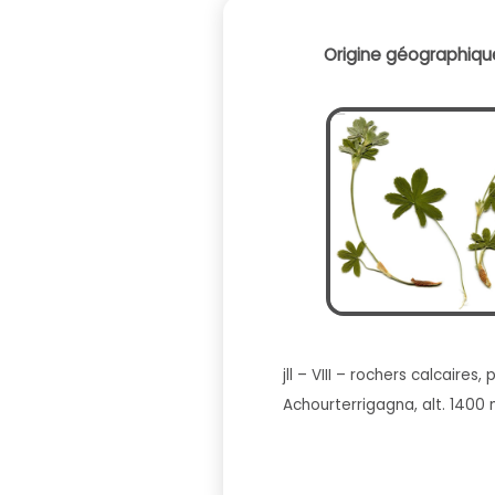
Origine géographique
jll – VIII – rochers calcaires
Achourterrigagna, alt. 1400