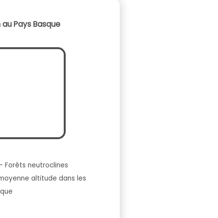
n au Pays Basque
– Forêts neutroclines
 moyenne altitude dans les
sque