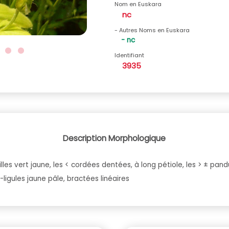
Nom en Euskara
nc
- Autres Noms en Euskara
- nc
Identifiant
3935
Description Morphologique
les vert jaune, les < cordées dentées, à long pétiole, les > ± pan
-ligules jaune pâle, bractées linéaires