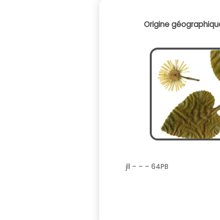
Origine géographique
jll – – – 64PB