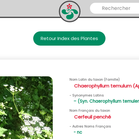
Retour Index des Plantes
Nom Latin du taxon (Famille)
Chaerophyllum temulum (A
- Synonymes Latins
– (Syn. Chaerophyllum temule
Nom Français du taxon
Cerfeuil penché
- Autres Noms Français
- nc