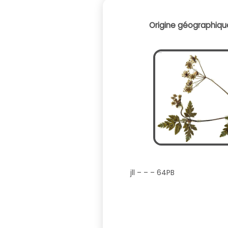
Origine géographique
jll – – – 64PB