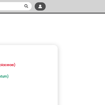
piaceae)
ntum)