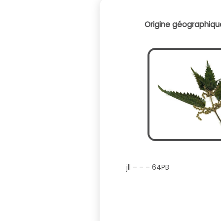
Origine géographique
jll – – – 64PB