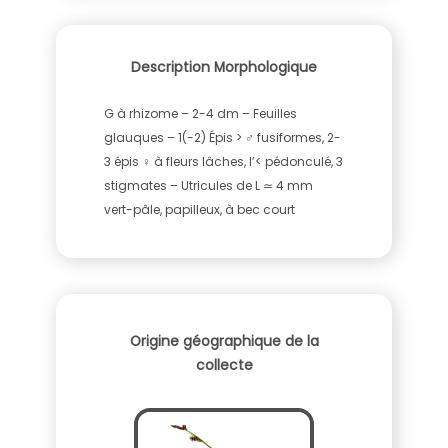
Description Morphologique
G à rhizome – 2-4 dm – Feuilles
glauques – 1(-2) Épis > ♂ fusiformes, 2-
3 épis ♀ à fleurs lâches, l’< pédonculé, 3
stigmates – Utricules de L ≃ 4 mm
vert-pâle, papilleux, à bec court
Origine géographique de la
collecte